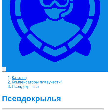
Каталог
/
Компенсаторы плавучести
/
Псевдокрылья
Псевдокрылья