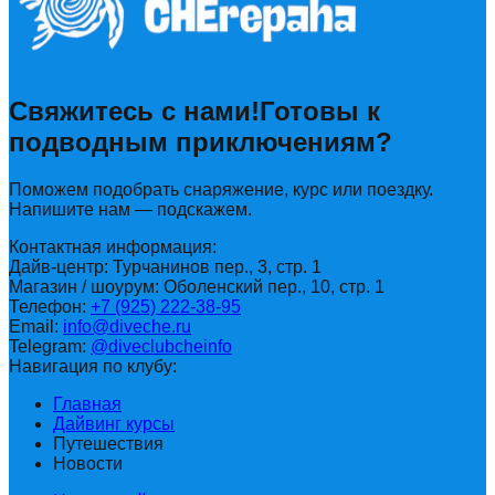
Свяжитесь с нами!
Готовы к
подводным приключениям?
Поможем подобрать снаряжение, курс или поездку.
Напишите нам — подскажем.
Контактная информация:
Дайв-центр: Турчанинов пер., 3, стр. 1
Магазин / шоурум: Оболенский пер., 10, стр. 1
Телефон:
+7 (925) 222-38-95
Email:
info@diveche.ru
Telegram:
@diveclubcheinfo
Навигация по клубу:
Главная
Дайвинг курсы
Путешествия
Новости