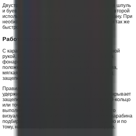
Двусторонняя конструкция особенно полезна для шпуль
и буев. Один конец карабина остается на шпуле, второй
используется для крепления к D-кольцу или карману. При
необходимости карабин быстро освобождается и так же
быстро возвращается на место.
Работа одной рукой
С карабином-бабочкой нужно уметь работать одной
рукой. Под водой вторая рука может быть занята
фонарем, камерой, линией, буем или контролем
положения тела. Поэтому важны понятная форма,
мягкая кнопка, удобный размер и уверенный ход
защелки.
Правильная работа выглядит просто: пальцы
удерживают корпус карабина, большой палец открывает
защелку, а указательный палец помогает найти D-кольцо
или точку крепления. Это действие нужно уметь
выполнять спокойно, без суеты и без постоянного
визуального контроля. Именно поэтому размер карабина
подбирают не только по цифре в миллиметрах, но и по
тому, насколько удобно он работает в вашей руке.