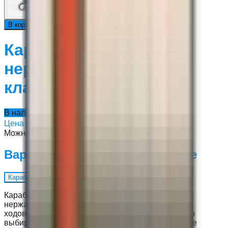
В каталог
В корзину
Карабин бабочка из
нержавеющей стали
классический
В наличии
Цена
600 ₽
Можно купить сейчас
Варианты — выберите нужные
Карабин бабочка 115 mm
▼
Карабин-бабочка — двусторонний карабин из
нержавеющей стали для крепления шпуль, буев,
ходовиков, катушек и мелких аксессуаров. Размер
выбирают под задачу, руку и перчатку: компактные