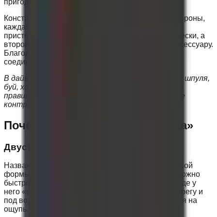
пригодится.
Конструкция простая: у карабина две рабочие стороны,
каждая со своей защелкой. Один конец можно
пристегнуть к D-кольцу, поясу или элементу подвески, а
второй — к шпуле, бую, ходовику или другому аксессуару.
Благодаря этому карабин легко использовать как
соединительный элемент между двумя точками.
В дайвинге порядок начинается с мелочей. Если шпуля,
буй, ходовик и запасные аксессуары закреплены
правильно, дайвер меньше отвлекается и лучше
контролирует снаряжение.
Почему его называют «бабочка»
Двусторонняя конструкция
Название «бабочка» появилось из-за симметричной
формы и двух рабочих защелок. Такой карабин можно
быстро пристегнуть с любой стороны, не думая, где у
него «верх» и «низ». Это удобно на катере, на берегу и
под водой, особенно когда действия выполняются на
ощупь.