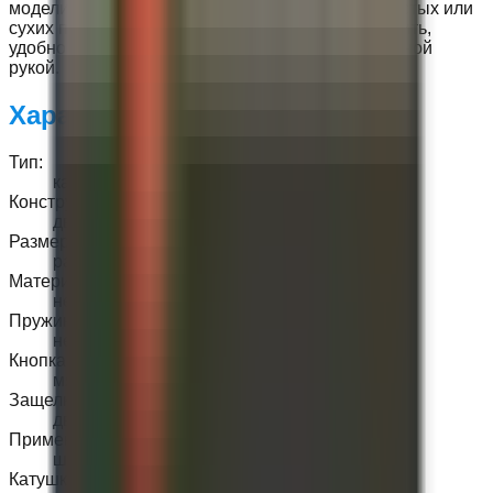
модели удобны в теплой воде, крупные — в толстых или
сухих перчатках. Перед покупкой лучше проверить,
удобно ли открывать и пристегивать карабин одной
рукой.
Характеристики:
Тип
:
карабин-бабочка
Конструкция
:
двусторонняя
Размеры
:
разные
Материал
:
нержавеющая сталь
Пружина
:
нержавеющая
Кнопка
:
мягкая
Защелки
:
две
Применение
:
шпули, буи, ходовики
Катушки
: