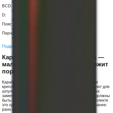
совместимы
BCD
:
совместим
D
:
кольца / совместимы
Пояс
:
совместим
Перчатки
:
по размеру
Подробнее:
Карабин-бабочка для дайвинга —
маленькая деталь, которая держит
порядок
Карабин-бабочка — это двусторонний карабин для
крепления дайверского снаряжения. Его используют для
шпуль, катушек, ходовиков, буев, подвесов, мокрых
заметок и других небольших предметов, которые должны
быть надежно зафиксированы. В дайверском комплекте
это одна из тех мелочей, которые лучше иметь заранее:
рано или поздно такая «бабочка» обязательно