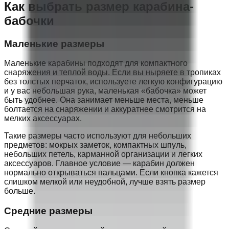
Как выбрать размер карабина-
бабочки
Маленькие размеры
Маленькие карабины подходят для компактного
снаряжения и теплой воды. Если вы ныряете в тропиках
без толстых перчаток, используете легкую конфигурацию
и у вас небольшая рука, маленькая «бабочка» может
быть удобнее. Она занимает меньше места, меньше
болтается на снаряжении и аккуратнее смотрится на
мелких аксессуарах.
Такие размеры часто используют для небольших
предметов: мокрых заметок, компактных шпуль,
небольших петель, карманной организации и легких
аксессуаров. Главное условие — карабин должен
нормально открываться пальцами. Если кнопка кажется
слишком мелкой или неудобной, лучше взять размер
больше.
Средние размеры