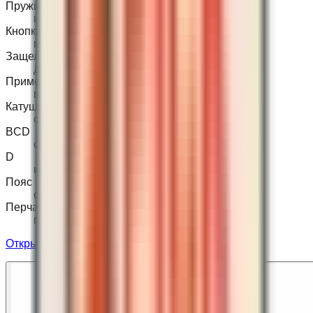
Пружина
нержавеющая
Кнопка
мягкая
Защелки
две
Применение
шпули, буи, ходовики
Катушки
совместимы
BCD
совместим
D
кольца / совместимы
Пояс
совместим
Перчатки
по размеру
Открыть товар на сайте