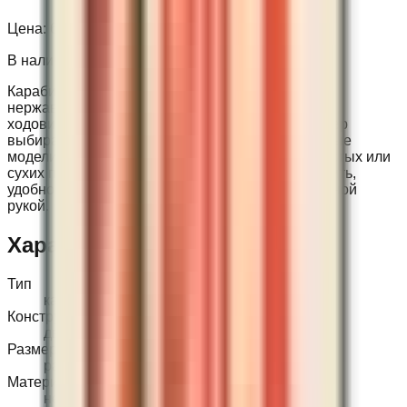
Цена:
600 ₽
В наличии
Карабин-бабочка — двусторонний карабин из
нержавеющей стали для крепления шпуль, буев,
ходовиков, катушек и мелких аксессуаров. Размер
выбирают под задачу, руку и перчатку: компактные
модели удобны в теплой воде, крупные — в толстых или
сухих перчатках. Перед покупкой лучше проверить,
удобно ли открывать и пристегивать карабин одной
рукой.
Характеристики
Тип
карабин-бабочка
Конструкция
двусторонняя
Размеры
разные
Материал
нержавеющая сталь