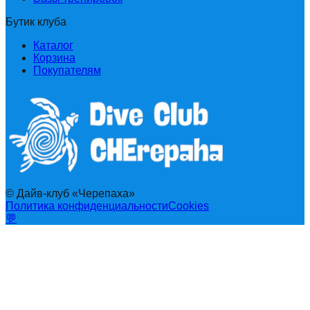
Бутик клуба
Каталог
Корзина
Покупателям
© Дайв-клуб «Черепаха»
Политика конфиденциальности
Cookies
💬