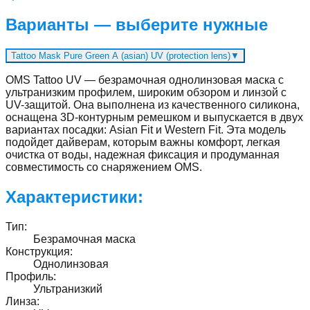
Варианты — выберите нужные
Tattoo Mask Pure Green A (asian) UV (protection lens)
▼
OMS Tattoo UV — безрамочная однолинзовая маска с
ультранизким профилем, широким обзором и линзой с
UV-защитой. Она выполнена из качественного силикона,
оснащена 3D-контурным ремешком и выпускается в двух
вариантах посадки: Asian Fit и Western Fit. Эта модель
подойдет дайверам, которым важны комфорт, легкая
очистка от воды, надежная фиксация и продуманная
совместимость со снаряжением OMS.
Характеристики:
Тип
:
Безрамочная маска
Конструкция
:
Однолинзовая
Профиль
:
Ультранизкий
Линза
: