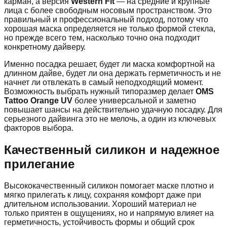
карман, а версия
Western Fit
— на средние и крупные
лица с более свободным носовым пространством. Это
правильный и профессиональный подход, потому что
хорошая маска определяется не только формой стекла,
но прежде всего тем, насколько точно она подходит
конкретному дайверу.
Именно посадка решает, будет ли маска комфортной на
длинном дайве, будет ли она держать герметичность и не
начнет ли отвлекать в самый неподходящий момент.
Возможность выбрать нужный типоразмер делает
OMS
Tattoo Orange UV
более универсальной и заметно
повышает шансы на действительно удачную посадку. Для
серьезного дайвинга это не мелочь, а один из ключевых
факторов выбора.
Качественный силикон и надежное
прилегание
Высококачественный силикон помогает маске плотно и
мягко прилегать к лицу, сохраняя комфорт даже при
длительном использовании. Хороший материал не
только приятен в ощущениях, но и напрямую влияет на
герметичность, устойчивость формы и общий срок