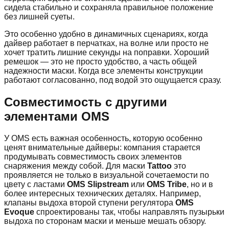
сидела стабильно и сохраняла правильное положение
без лишней суеты.
Это особенно удобно в динамичных сценариях, когда
дайвер работает в перчатках, на волне или просто не
хочет тратить лишние секунды на поправки. Хороший
ремешок — это не просто удобство, а часть общей
надежности маски. Когда все элементы конструкции
работают согласованно, под водой это ощущается сразу.
Совместимость с другими
элементами OMS
У OMS есть важная особенность, которую особенно
ценят внимательные дайверы: компания старается
продумывать совместимость своих элементов
снаряжения между собой. Для маски
Tattoo
это
проявляется не только в визуальной сочетаемости по
цвету с ластами
OMS Slipstream
или
OMS Tribe
, но и в
более интересных технических деталях. Например,
клапаны выдоха второй ступени регулятора
OMS
Evoque
спроектированы так, чтобы направлять пузырьки
выдоха по сторонам маски и меньше мешать обзору.