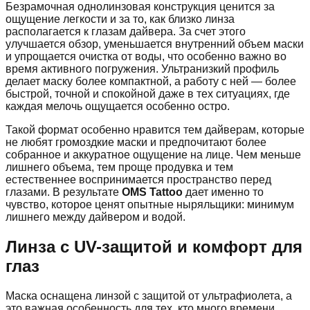
Безрамочная однолинзовая конструкция ценится за
ощущение легкости и за то, как близко линза
располагается к глазам дайвера. За счет этого
улучшается обзор, уменьшается внутренний объем маски
и упрощается очистка от воды, что особенно важно во
время активного погружения. Ультранизкий профиль
делает маску более компактной, а работу с ней — более
быстрой, точной и спокойной даже в тех ситуациях, где
каждая мелочь ощущается особенно остро.
Такой формат особенно нравится тем дайверам, которые
не любят громоздкие маски и предпочитают более
собранное и аккуратное ощущение на лице. Чем меньше
лишнего объема, тем проще продувка и тем
естественнее воспринимается пространство перед
глазами. В результате
OMS Tattoo
дает именно то
чувство, которое ценят опытные ныряльщики: минимум
лишнего между дайвером и водой.
Линза с UV-защитой и комфорт для
глаз
Маска оснащена линзой с защитой от ультрафиолета, а
это важная особенность для тех, кто много времени