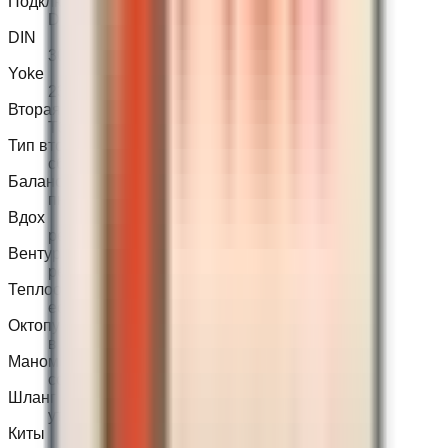
Подключение
DIN или Yoke
DIN
300 bar
Yoke
232 bar
Вторая ступень
T3
Тип второй
сбалансированная
Балансировка
пневматическая
Вдох
регулируемый
Вентури
регулируемый
Теплообменник
есть
Октопус
в комплекте
Манометр
compact SPG
Шланг SPG
уточнить
Киты