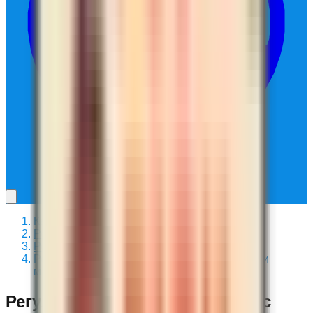
Каталог
/
Регуляторы
/
Регуляторы
/
Регулятор HotDive ST3G S3/T3 с октопусом и
манометром
Регулятор HotDive ST3G S3/T3 с