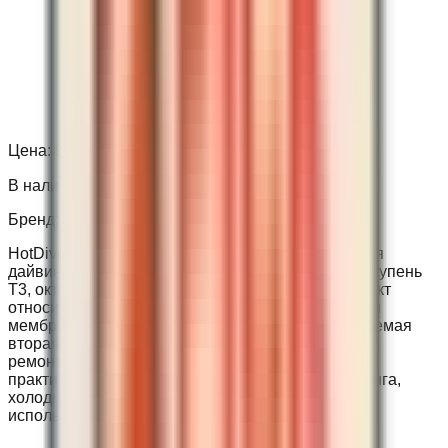
Цена:
90 700 ₽
В наличии
Бренд:
Hot Dive
HotDive ST3G — полный комплект регулятора для
дайвинга: первая ступень S3, основная вторая ступень
T3, октопус и компактный манометр SPG. Комплект
относится к Apeks-type логике: сбалансированная
мембранная первая ступень с турелью, регулируемая
вторая ступень, хорошая разводка шлангов и
ремонтопригодная сервисная архитектура. Это
практичный комплект HotDive для личного дайвинга,
холодной воды, клубных поездок и регулярного
использования.