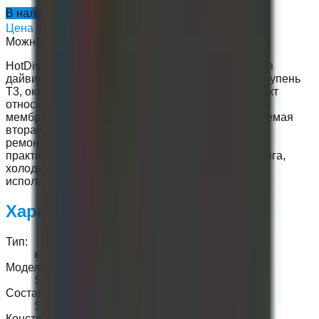
В наличии
Цена
90 700 ₽
Можно купить сейчас
HotDive ST3G — полный комплект регулятора для
дайвинга: первая ступень S3, основная вторая ступень
T3, октопус и компактный манометр SPG. Комплект
относится к Apeks-type логике: сбалансированная
мембранная первая ступень с турелью, регулируемая
вторая ступень, хорошая разводка шлангов и
ремонтопригодная сервисная архитектура. Это
практичный комплект HotDive для личного дайвинга,
холодной воды, клубных поездок и регулярного
использования.
Характеристики:
Тип
:
комплект регулятора
Модель
:
ST3G
Состав
:
S3, T3, Octopus, SPG
Конструктивный тип
: