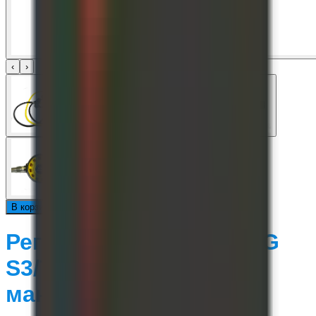
‹
›
В каталог
В корзину
Регулятор HotDive ST3G
S3/T3 с октопусом и
манометром