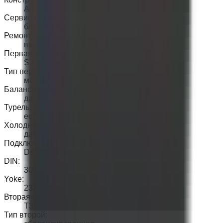
Apeks-type
Сервисная логика
:
близок к Apeks
Ремонтопригодность
:
высокая
Первая ступень
:
S3
Тип первой
:
мембранная
Балансировка
:
да
Турель
:
есть
Холодная вода
:
да
Подключение
:
DIN или Yoke
DIN
:
300 bar
Yoke
:
232 bar
Вторая ступень
:
T3
Тип второй
: