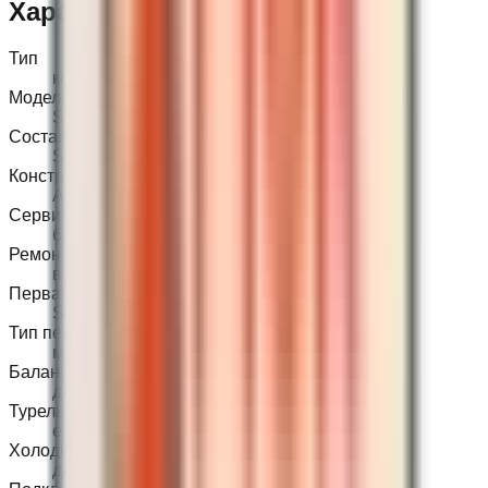
Характеристики
Тип
комплект регулятора
Модель
ST3G
Состав
S3, T3, Octopus, SPG
Конструктивный тип
Apeks-type
Сервисная логика
близок к Apeks
Ремонтопригодность
высокая
Первая ступень
S3
Тип первой
мембранная
Балансировка
да
Турель
есть
Холодная вода
да