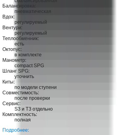
сбалансированная
Балансировка
:
пневматическая
Вдох
:
регулируемый
Вентури
:
регулируемый
Теплообменник
:
есть
Октопус
:
в комплекте
Манометр
:
compact SPG
Шланг SPG
:
уточнить
Киты
:
по модели ступени
Совместимость
:
после проверки
Сервис
:
S3 и T3 отдельно
Комплектность
:
полная
Подробнее: