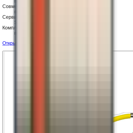
по модели ступени
Совместимость
после проверки
Сервис
S3 и T3 отдельно
Комплектность
полная
Открыть товар на сайте