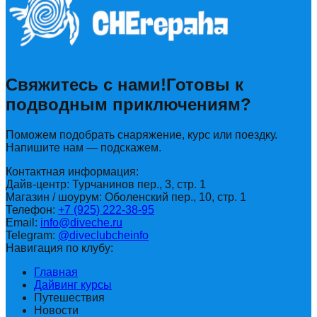
Свяжитесь с нами!
Готовы к
подводным приключениям?
Поможем подобрать снаряжение, курс или поездку.
Напишите нам — подскажем.
Контактная информация:
Дайв-центр: Турчанинов пер., 3, стр. 1
Магазин / шоурум: Оболенский пер., 10, стр. 1
Телефон:
+7 (925) 222-38-95
Email:
info@diveche.ru
Telegram:
@diveclubcheinfo
Навигация по клубу:
Главная
Дайвинг курсы
Путешествия
Новости