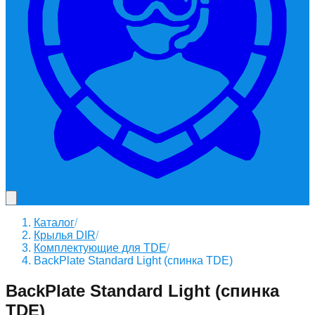
Каталог
/
Крылья DIR
/
Комплектующие для TDE
/
BackPlate Standard Light (спинка TDE)
BackPlate Standard Light (спинка
TDE)