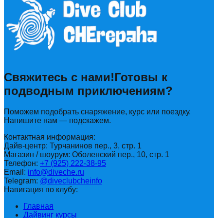
Свяжитесь с нами!
Готовы к
подводным приключениям?
Поможем подобрать снаряжение, курс или поездку.
Напишите нам — подскажем.
Контактная информация:
Дайв-центр: Турчанинов пер., 3, стр. 1
Магазин / шоурум: Оболенский пер., 10, стр. 1
Телефон:
+7 (925) 222-38-95
Email:
info@diveche.ru
Telegram:
@diveclubcheinfo
Навигация по клубу:
Главная
Дайвинг курсы