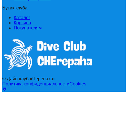
Бутик клуба
Каталог
Корзина
Покупателям
© Дайв-клуб «Черепаха»
Политика конфиденциальности
Cookies
💬